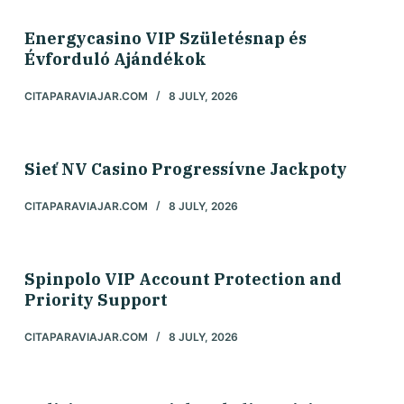
Energycasino VIP Születésnap és
Évforduló Ajándékok
CITAPARAVIAJAR.COM
8 JULY, 2026
Sieť NV Casino Progressívne Jackpoty
CITAPARAVIAJAR.COM
8 JULY, 2026
Spinpolo VIP Account Protection and
Priority Support
CITAPARAVIAJAR.COM
8 JULY, 2026