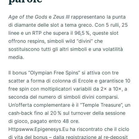
Age of the Gods
e
Zeus III
rappresentano la punta
di diamante delle slot a tema greco. Con 5 rulli, 25
linee e un RTP che supera il 96,5 %, queste slot
offrono respins, simboli wild “divini” che
sostituiscono tutti gli altri simboli e una volatilità
media.
Il bonus “Olympian Free Spins” si attiva con tre
scatter a forma di colonna di Ercole e garantisce 10
free spin con moltiplicatori variabili da 2× a 10×, a
seconda del numero di simboli divini comparsi.
Un’offerta complementare è il “Temple Treasure”, un
cash‑back fino al 20 % sul turnover della sessione
di gioco, pagato entro 48 ore.
Httpswww.Epigenesys.Eu ha riscontrato che il ciclo
di vita del bonus – dalla registrazione al re‑deposit