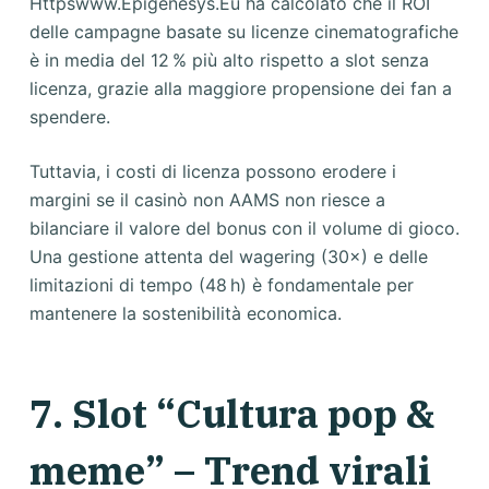
Httpswww.Epigenesys.Eu ha calcolato che il ROI
delle campagne basate su licenze cinematografiche
è in media del 12 % più alto rispetto a slot senza
licenza, grazie alla maggiore propensione dei fan a
spendere.
Tuttavia, i costi di licenza possono erodere i
margini se il casinò non AAMS non riesce a
bilanciare il valore del bonus con il volume di gioco.
Una gestione attenta del wagering (30×) e delle
limitazioni di tempo (48 h) è fondamentale per
mantenere la sostenibilità economica.
7. Slot “Cultura pop &
meme” – Trend virali