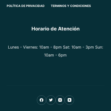
POLÍTICA DE PRIVACIDAD
TERMINOS Y CONDICIONES
Horario de Atención
Lunes - Viernes: 10am - 8pm Sat: 10am - 3pm Sun:
10am - 6pm