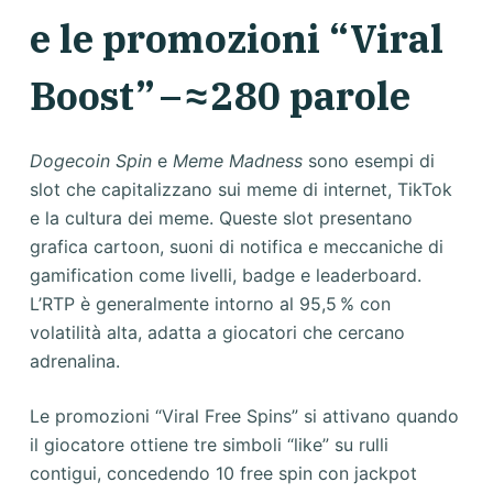
e le promozioni “Viral
Boost” – ≈ 280 parole
Dogecoin Spin
e
Meme Madness
sono esempi di
slot che capitalizzano sui meme di internet, TikTok
e la cultura dei meme. Queste slot presentano
grafica cartoon, suoni di notifica e meccaniche di
gamification come livelli, badge e leaderboard.
L’RTP è generalmente intorno al 95,5 % con
volatilità alta, adatta a giocatori che cercano
adrenalina.
Le promozioni “Viral Free Spins” si attivano quando
il giocatore ottiene tre simboli “like” su rulli
contigui, concedendo 10 free spin con jackpot