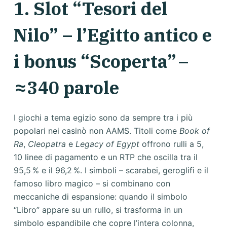
1. Slot “Tesori del
Nilo” – l’Egitto antico e
i bonus “Scoperta” –
≈ 340 parole
I giochi a tema egizio sono da sempre tra i più
popolari nei casinò non AAMS. Titoli come
Book of
Ra
,
Cleopatra
e
Legacy of Egypt
offrono rulli a 5,
10 linee di pagamento e un RTP che oscilla tra il
95,5 % e il 96,2 %. I simboli – scarabei, geroglifi e il
famoso libro magico – si combinano con
meccaniche di espansione: quando il simbolo
“Libro” appare su un rullo, si trasforma in un
simbolo espandibile che copre l’intera colonna,