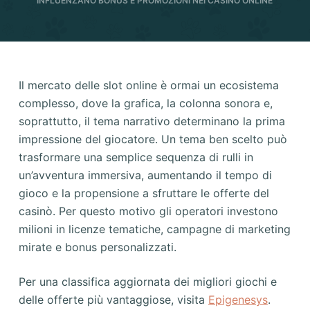
INFLUENZANO BONUS E PROMOZIONI NEI CASINÒ ONLINE
Il mercato delle slot online è ormai un ecosistema
complesso, dove la grafica, la colonna sonora e,
soprattutto, il tema narrativo determinano la prima
impressione del giocatore. Un tema ben scelto può
trasformare una semplice sequenza di rulli in
un’avventura immersiva, aumentando il tempo di
gioco e la propensione a sfruttare le offerte del
casinò. Per questo motivo gli operatori investono
milioni in licenze tematiche, campagne di marketing
mirate e bonus personalizzati.
Per una classifica aggiornata dei migliori giochi e
delle offerte più vantaggiose, visita
Epigenesys
.