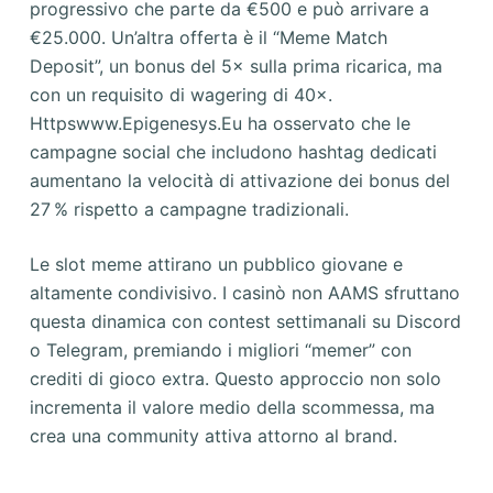
progressivo che parte da €500 e può arrivare a
€25.000. Un’altra offerta è il “Meme Match
Deposit”, un bonus del 5× sulla prima ricarica, ma
con un requisito di wagering di 40×.
Httpswww.Epigenesys.Eu ha osservato che le
campagne social che includono hashtag dedicati
aumentano la velocità di attivazione dei bonus del
27 % rispetto a campagne tradizionali.
Le slot meme attirano un pubblico giovane e
altamente condivisivo. I casinò non AAMS sfruttano
questa dinamica con contest settimanali su Discord
o Telegram, premiando i migliori “memer” con
crediti di gioco extra. Questo approccio non solo
incrementa il valore medio della scommessa, ma
crea una community attiva attorno al brand.