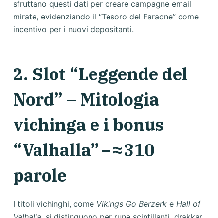
sfruttano questi dati per creare campagne email
mirate, evidenziando il “Tesoro del Faraone” come
incentivo per i nuovi depositanti.
2. Slot “Leggende del
Nord” – Mitologia
vichinga e i bonus
“Valhalla” – ≈ 310
parole
I titoli vichinghi, come
Vikings Go Berzerk
e
Hall of
Valhalla
, si distinguono per rune scintillanti, drakkar