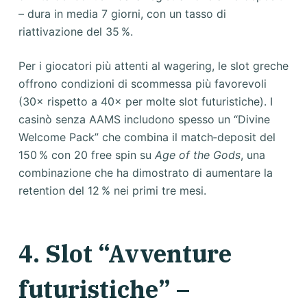
– dura in media 7 giorni, con un tasso di
riattivazione del 35 %.
Per i giocatori più attenti al wagering, le slot greche
offrono condizioni di scommessa più favorevoli
(30× rispetto a 40× per molte slot futuristiche). I
casinò senza AAMS includono spesso un “Divine
Welcome Pack” che combina il match‑deposit del
150 % con 20 free spin su
Age of the Gods
, una
combinazione che ha dimostrato di aumentare la
retention del 12 % nei primi tre mesi.
4. Slot “Avventure
futuristiche” –