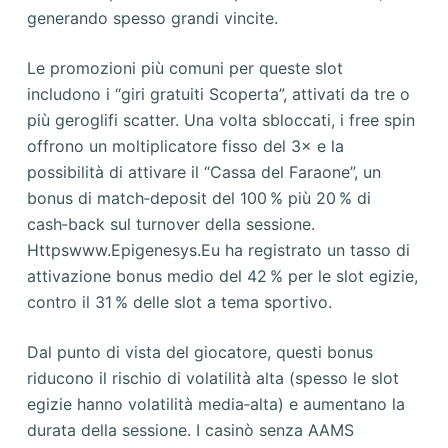
generando spesso grandi vincite.
Le promozioni più comuni per queste slot
includono i “giri gratuiti Scoperta”, attivati da tre o
più geroglifi scatter. Una volta sbloccati, i free spin
offrono un moltiplicatore fisso del 3× e la
possibilità di attivare il “Cassa del Faraone”, un
bonus di match‑deposit del 100 % più 20 % di
cash‑back sul turnover della sessione.
Httpswww.Epigenesys.Eu ha registrato un tasso di
attivazione bonus medio del 42 % per le slot egizie,
contro il 31 % delle slot a tema sportivo.
Dal punto di vista del giocatore, questi bonus
riducono il rischio di volatilità alta (spesso le slot
egizie hanno volatilità media‑alta) e aumentano la
durata della sessione. I casinò senza AAMS