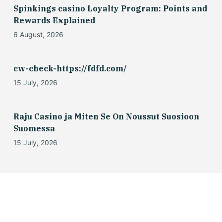
Spinkings casino Loyalty Program: Points and
Rewards Explained
6 August, 2026
cw-check-https://fdfd.com/
15 July, 2026
Raju Casino ja Miten Se On Noussut Suosioon
Suomessa
15 July, 2026