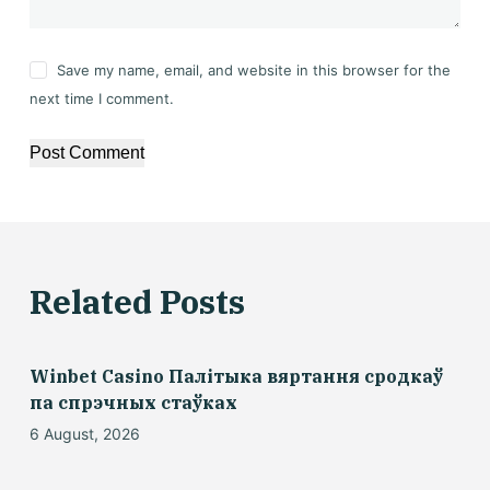
Save my name, email, and website in this browser for the
next time I comment.
Post Comment
Related Posts
Winbet Casino Палітыка вяртання сродкаў
па спрэчных стаўках
6 August, 2026