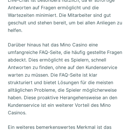
Live-Chat ist besonders nützlich, da er sofortige
Antworten auf Fragen ermöglicht und die
Wartezeiten minimiert. Die Mitarbeiter sind gut
geschult und stehen bereit, um bei allen Anliegen zu
helfen.
Darüber hinaus hat das Mino Casino eine
umfangreiche FAQ-Seite, die häufig gestellte Fragen
abdeckt. Dies ermöglicht es Spielern, schnell
Antworten zu finden, ohne auf den Kundenservice
warten zu müssen. Die FAQ-Seite ist klar
strukturiert und bietet Lösungen für die meisten
alltäglichen Probleme, die Spieler möglicherweise
haben. Diese proaktive Herangehensweise an den
Kundenservice ist ein weiterer Vorteil des Mino
Casinos.
Ein weiteres bemerkenswertes Merkmal ist das