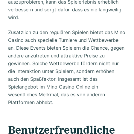
auszuprobieren, kann das Spielerlebnis erheblich
verbessern und sorgt dafür, dass es nie langweilig
wird.
Zusätzlich zu den regulären Spielen bietet das Mino
Casino auch spezielle Turniere und Wettbewerbe
an. Diese Events bieten Spielern die Chance, gegen
andere anzutreten und attraktive Preise zu
gewinnen. Solche Wettbewerbe fördern nicht nur
die Interaktion unter Spielern, sondern erhöhen
auch den Spaßfaktor. Insgesamt ist das
Spielangebot im Mino Casino Online ein
wesentliches Merkmal, das es von anderen
Plattformen abhebt.
Benutzerfreundliche