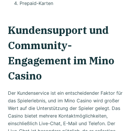
Prepaid-Karten
Kundensupport und
Community-
Engagement im Mino
Casino
Der Kundenservice ist ein entscheidender Faktor für
das Spielerlebnis, und im Mino Casino wird großer
Wert auf die Unterstützung der Spieler gelegt. Das
Casino bietet mehrere Kontaktmöglichkeiten,
einschließlich Live-Chat, E-Mail und Telefon. Der