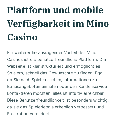
Plattform und mobile
Verfügbarkeit im Mino
Casino
Ein weiterer herausragender Vorteil des Mino
Casinos ist die benutzerfreundliche Plattform. Die
Webseite ist klar strukturiert und ermöglicht es
Spielern, schnell das Gewünschte zu finden. Egal,
ob Sie nach Spielen suchen, Informationen zu
Bonusangeboten einholen oder den Kundenservice
kontaktieren möchten, alles ist intuitiv erreichbar.
Diese Benutzerfreundlichkeit ist besonders wichtig,
da sie das Spielerlebnis erheblich verbessert und
Frustration vermeidet.