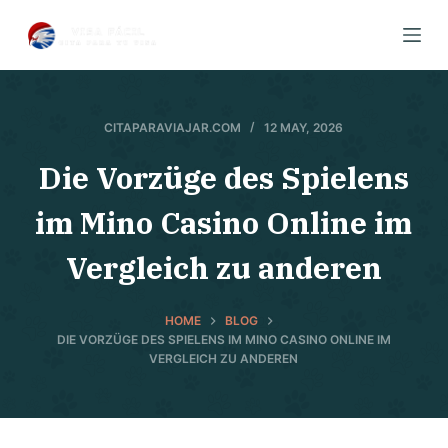
S
k
i
p
t
CITAPARAVIAJAR.COM
12 MAY, 2026
o
Die Vorzüge des Spielens
c
o
im Mino Casino Online im
n
t
Vergleich zu anderen
e
n
HOME
BLOG
t
DIE VORZÜGE DES SPIELENS IM MINO CASINO ONLINE IM
VERGLEICH ZU ANDEREN