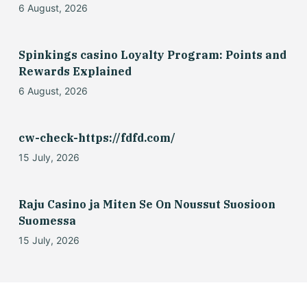
6 August, 2026
Spinkings casino Loyalty Program: Points and
Rewards Explained
6 August, 2026
cw-check-https://fdfd.com/
15 July, 2026
Raju Casino ja Miten Se On Noussut Suosioon
Suomessa
15 July, 2026