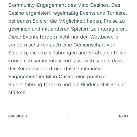
Community-Engagement des Mino Casinos. Das
Casino organisiert regelmäßig Events und Turniere,
bei denen Spieler die Möglichkeit haben, Preise zu
gewinnen und mit anderen Spielern zu interagieren.
Diese Events fördern nicht nur den Wettbewerb,
sondern schaffen auch eine Gemeinschaft von
Spielern, die ihre Erfahrungen und Strategien teilen
können. Zusammenfassend lässt sich sagen, dass
der Kundensupport und das Community-
Engagement im Mino Casino eine positive
Spielerfahrung fördern und die Bindung der Spieler
stärken.
PREVIOUS
NEXT