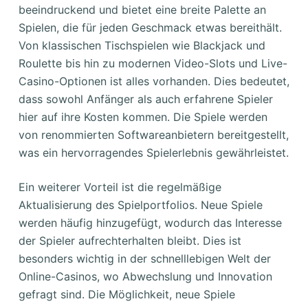
beeindruckend und bietet eine breite Palette an
Spielen, die für jeden Geschmack etwas bereithält.
Von klassischen Tischspielen wie Blackjack und
Roulette bis hin zu modernen Video-Slots und Live-
Casino-Optionen ist alles vorhanden. Dies bedeutet,
dass sowohl Anfänger als auch erfahrene Spieler
hier auf ihre Kosten kommen. Die Spiele werden
von renommierten Softwareanbietern bereitgestellt,
was ein hervorragendes Spielerlebnis gewährleistet.
Ein weiterer Vorteil ist die regelmäßige
Aktualisierung des Spielportfolios. Neue Spiele
werden häufig hinzugefügt, wodurch das Interesse
der Spieler aufrechterhalten bleibt. Dies ist
besonders wichtig in der schnelllebigen Welt der
Online-Casinos, wo Abwechslung und Innovation
gefragt sind. Die Möglichkeit, neue Spiele