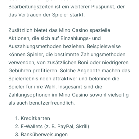
Bearbeitungszeiten ist ein weiterer Pluspunkt, der
das Vertrauen der Spieler stärkt.
Zusätzlich bietet das Mino Casino spezielle
Aktionen, die sich auf Einzahlungs- und
Auszahlungsmethoden beziehen. Beispielsweise
können Spieler, die bestimmte Zahlungsmethoden
verwenden, von zusätzlichen Boni oder niedrigeren
Gebühren profitieren. Solche Angebote machen das
Spielerlebnis noch attraktiver und belohnen die
Spieler für ihre Wahl. Insgesamt sind die
Zahlungsoptionen im Mino Casino sowohl vielseitig
als auch benutzerfreundlich.
Kreditkarten
E-Wallets (z. B. PayPal, Skrill)
Banküberweisungen