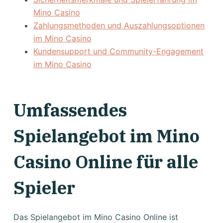
Mino Casino
Zahlungsmethoden und Auszahlungsoptionen
im Mino Casino
Kundensupport und Community-Engagement
im Mino Casino
Umfassendes
Spielangebot im Mino
Casino Online für alle
Spieler
Das Spielangebot im Mino Casino Online ist