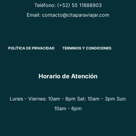
Teléfono: (+52) 55 11888903
Email: contacto@citaparaviajar.com
POLÍTICA DE PRIVACIDAD
TERMINOS Y CONDICIONES
Horario de Atención
Lunes - Viernes: 10am - 8pm Sat: 10am - 3pm Sun:
10am - 6pm