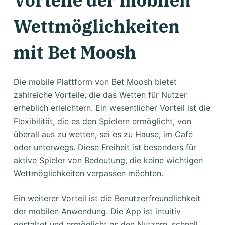
Wettmöglichkeiten
mit Bet Moosh
Die mobile Plattform von Bet Moosh bietet
zahlreiche Vorteile, die das Wetten für Nutzer
erheblich erleichtern. Ein wesentlicher Vorteil ist die
Flexibilität, die es den Spielern ermöglicht, von
überall aus zu wetten, sei es zu Hause, im Café
oder unterwegs. Diese Freiheit ist besonders für
aktive Spieler von Bedeutung, die keine wichtigen
Wettmöglichkeiten verpassen möchten.
Ein weiterer Vorteil ist die Benutzerfreundlichkeit
der mobilen Anwendung. Die App ist intuitiv
gestaltet und ermöglicht es den Nutzern, schnell