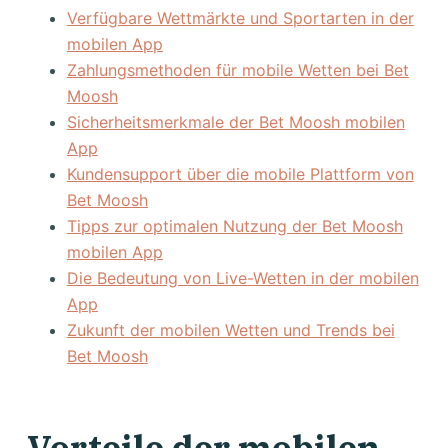
Verfügbare Wettmärkte und Sportarten in der
mobilen App
Zahlungsmethoden für mobile Wetten bei Bet
Moosh
Sicherheitsmerkmale der Bet Moosh mobilen
App
Kundensupport über die mobile Plattform von
Bet Moosh
Tipps zur optimalen Nutzung der Bet Moosh
mobilen App
Die Bedeutung von Live-Wetten in der mobilen
App
Zukunft der mobilen Wetten und Trends bei
Bet Moosh
Vorteile der mobilen