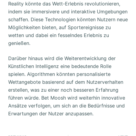
Reality könnte das Wett-Erlebnis revolutionieren,
indem sie immersivere und interaktive Umgebungen
schaffen. Diese Technologien könnten Nutzern neue
Möglichkeiten bieten, auf Sportereignisse zu
wetten und dabei ein fesselndes Erlebnis zu
genießen.
Darüber hinaus wird die Weiterentwicklung der
Künstlichen Intelligenz eine bedeutende Rolle
spielen. Algorithmen könnten personalisierte
Wettangebote basierend auf dem Nutzerverhalten
erstellen, was zu einer noch besseren Erfahrung
führen würde. Bet Moosh wird weiterhin innovative
Ansätze verfolgen, um sich an die Bedürfnisse und
Erwartungen der Nutzer anzupassen.