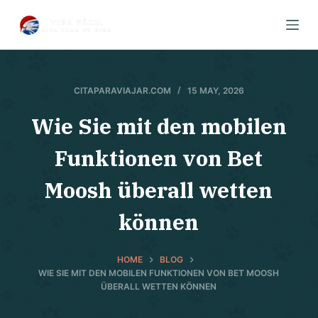
S
k
i
p
t
CITAPARAVIAJAR.COM
15 MAY, 2026
o
Wie Sie mit den mobilen
c
o
Funktionen von Bet
n
t
Moosh überall wetten
e
können
n
t
HOME
BLOG
WIE SIE MIT DEN MOBILEN FUNKTIONEN VON BET MOOSH
ÜBERALL WETTEN KÖNNEN