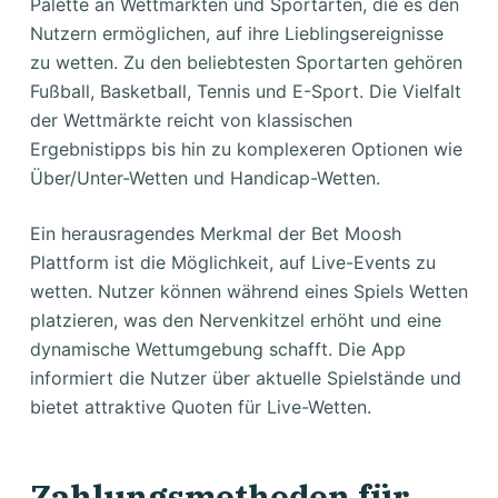
Palette an Wettmärkten und Sportarten, die es den
Nutzern ermöglichen, auf ihre Lieblingsereignisse
zu wetten. Zu den beliebtesten Sportarten gehören
Fußball, Basketball, Tennis und E-Sport. Die Vielfalt
der Wettmärkte reicht von klassischen
Ergebnistipps bis hin zu komplexeren Optionen wie
Über/Unter-Wetten und Handicap-Wetten.
Ein herausragendes Merkmal der Bet Moosh
Plattform ist die Möglichkeit, auf Live-Events zu
wetten. Nutzer können während eines Spiels Wetten
platzieren, was den Nervenkitzel erhöht und eine
dynamische Wettumgebung schafft. Die App
informiert die Nutzer über aktuelle Spielstände und
bietet attraktive Quoten für Live-Wetten.
Zahlungsmethoden für