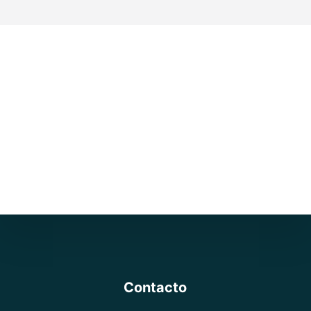
Contacto