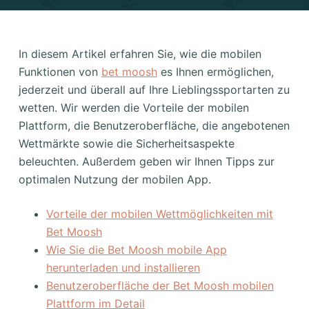
In diesem Artikel erfahren Sie, wie die mobilen
Funktionen von
bet moosh
es Ihnen ermöglichen,
jederzeit und überall auf Ihre Lieblingssportarten zu
wetten. Wir werden die Vorteile der mobilen
Plattform, die Benutzeroberfläche, die angebotenen
Wettmärkte sowie die Sicherheitsaspekte
beleuchten. Außerdem geben wir Ihnen Tipps zur
optimalen Nutzung der mobilen App.
Vorteile der mobilen Wettmöglichkeiten mit
Bet Moosh
Wie Sie die Bet Moosh mobile App
herunterladen und installieren
Benutzeroberfläche der Bet Moosh mobilen
Plattform im Detail