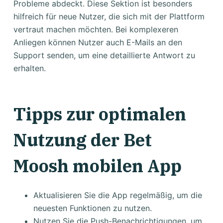
Probleme abdeckt. Diese Sektion ist besonders
hilfreich für neue Nutzer, die sich mit der Plattform
vertraut machen möchten. Bei komplexeren
Anliegen können Nutzer auch E-Mails an den
Support senden, um eine detaillierte Antwort zu
erhalten.
Tipps zur optimalen
Nutzung der Bet
Moosh mobilen App
Aktualisieren Sie die App regelmäßig, um die
neuesten Funktionen zu nutzen.
Nutzen Sie die Push-Benachrichtigungen, um